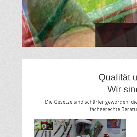
Veröffentlicht
am:
nach
Markus
Schneider
Qualität 
Wir sin
Die Gesetze sind schärfer geworden, die
fachgerechte Beratun