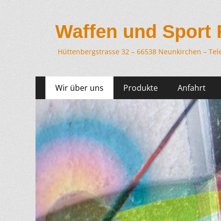
Waffen und Sport
Hüttenbergstrasse 32 – 66538 Neunkirchen – Tel
Springe
Primäres
Wir über uns
Produkte
Anfahrt
zum
Menü
Inhalt